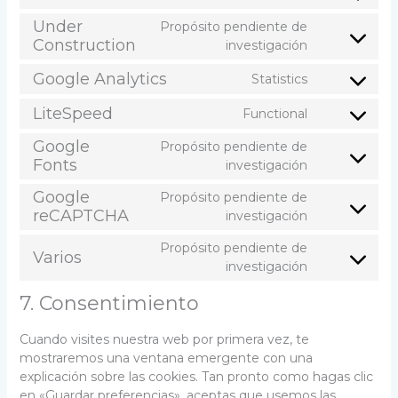
Consent
to
Under
Propósito pendiente de
service
Construction
Consent
investigación
wordpress
to
Google Analytics
Statistics
service
Consent
under-
to
LiteSpeed
Functional
construction
Consent
service
to
google-
Google
Propósito pendiente de
service
analytics
Fonts
Consent
investigación
litespeed
to
Google
Propósito pendiente de
service
reCAPTCHA
Consent
investigación
google-
to
fonts
Propósito pendiente de
service
Varios
Consent
investigación
google-
to
recaptcha
7. Consentimiento
service
varios
Cuando visites nuestra web por primera vez, te
mostraremos una ventana emergente con una
explicación sobre las cookies. Tan pronto como hagas clic
en «Guardar preferencias», aceptas que usemos las